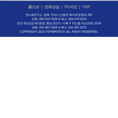
홈으로
|
전화상담
|
PC버전
|
TOP
본사&연구소: 경북 구미시 산동면 해마루공원로 232
전화: 054-474-7024~6 팩스: 054-474-5275
천안 제1공장,제2공장: 충남 천안시 서북구 직산읍 4산단3로 22/16
전화: 041-587-7024~6 팩스: 041-587-5275
COPYRIGHT 2014 TOPWINTECH. ALL RIGHT RESERVED.